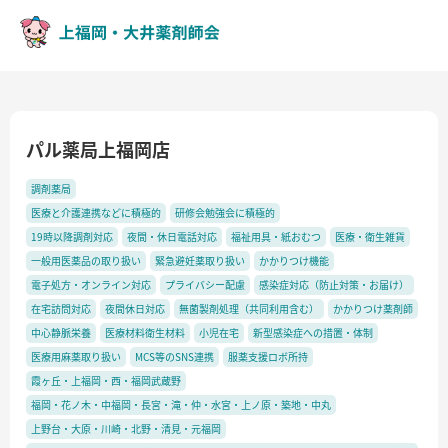
パル薬局上福岡店
調剤薬局
医療と介護連携などに積極的
研修会勉強会に積極的
19時以降調剤対応
夜間・休日電話対応
福祉用具・紙おむつ
医療・衛生雑貨
一般用医薬品の取り扱い
緊急避妊薬取り扱い
かかりつけ機能
電子処方・オンライン対応
プライバシー配慮
感染症対応（防止対策・お届け）
在宅訪問対応
夜間休日対応
無菌製剤処理（共同利用含む）
かかりつけ薬剤師
中心静脈栄養
医療材料衛生材料
小児在宅
新型感染症への措置・体制
医療用麻薬取り扱い
MCS等のSNS連携
服薬支援ロボ所持
霞ヶ丘・上福岡・西・福岡武蔵野
福岡・花ノ木・中福岡・長宮・滝・仲・水宮・上ノ原・築地・中丸
上野台・大原・川崎・北野・清見・元福岡