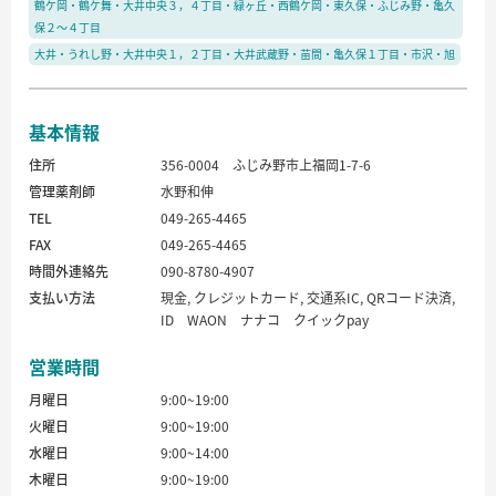
鶴ケ岡・鶴ケ舞・大井中央３，４丁目・緑ヶ丘・西鶴ケ岡・東久保・ふじみ野・亀久
保２～４丁目
大井・うれし野・大井中央１，２丁目・大井武蔵野・苗間・亀久保１丁目・市沢・旭
基本情報
住所
356-0004 ふじみ野市上福岡1-7-6
管理薬剤師
水野和伸
TEL
049-265-4465
FAX
049-265-4465
時間外連絡先
090-8780-4907
支払い方法
現金, クレジットカード, 交通系IC, QRコード決済,
ID WAON ナナコ クイックpay
営業時間
月曜日
9:00~19:00
火曜日
9:00~19:00
水曜日
9:00~14:00
木曜日
9:00~19:00